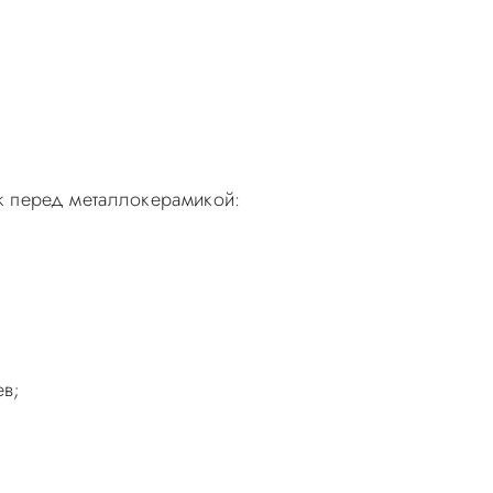
к перед металлокерамикой:
ев;