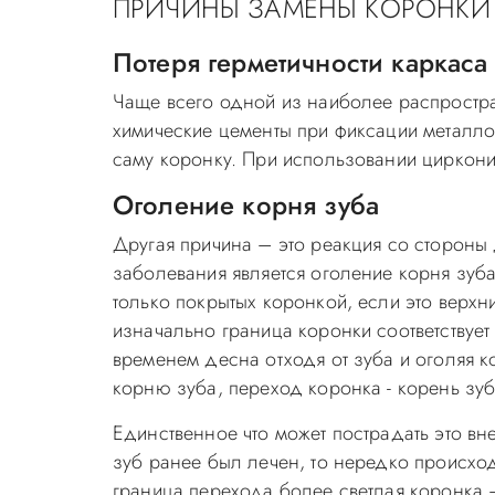
ПРИЧИНЫ ЗАМЕНЫ КОРОНКИ
Потеря герметичности каркаса
Чаще всего одной из наиболее распростра
химические цементы при фиксации металло
саму коронку. При использовании циркони
Оголение корня зуба
Другая причина – это реакция со стороны 
заболевания является оголение корня зуба.
только покрытых коронкой, если это верхн
изначально граница коронки соответствует
временем десна отходя от зуба и оголяя к
корню зуба, переход коронка - корень зуб
Единственное что может пострадать это вн
зуб ранее был лечен, то нередко происходи
граница перехода более светлая коронка –