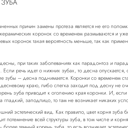
 ЗУБА
ненных причин замены протеза является не его поломк
керамических коронок со временем размываются и уже,
евых коронок такая вероятность меньше, так как приме
десны, при таких заболеваниях как парадонтоз и парад
 Если речь идет о нижних зубах, то десна опускается, 
ие зубы – десна поднимается. Коронки со временем стан
 десневому краю, либо слегка заходит под десну не оче
орень зуба приводит к оголению края коронки. И, если
а гладкий, заподлицо, то там не возникает никаких ус
ешний эстетический вид. Как правило, цвет корня зуба 
т потемнение всей структуры зуба, в том числе и корня
 более темный корень зуба, то есть возникает эстетиче