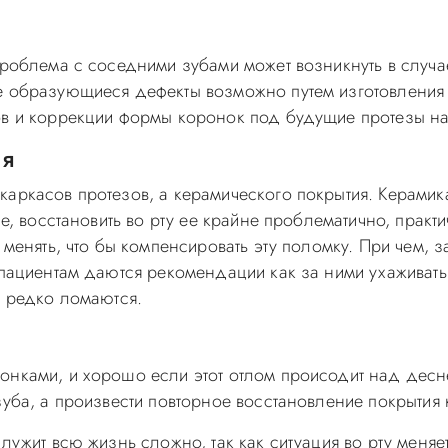
проблема с соседними зубами может возникнуть в случа
е образующиеся дефекты возможно путем изготовления
ов и коррекции формы коронок под будущие протезы на
ия
каркасов протезов, а керамического покрытия. Керамик
ае, восстановить во рту ее крайне проблематично, прак
 менять, что бы компенсировать эту поломку. При чем, 
 пациентам даются рекомендации как за ними ухаживать,
, редко ломаются.
онками, и хорошо если этот отлом происодит над дес
зуба, а произвести повторное восстановление покрытия 
ужит всю жизнь сложно, так как ситуация во рту меняетс