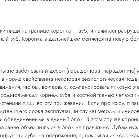
 пищи на границе коронка – зуб, и начинает разрушать
ный зуб. Коронка в дальнейшем меняется на новую бо
зультате заболеваний десен (парадонтоза, парадонтита)
м в норме свойственна некоторая физиологическая подви
ижения, что бы, во-первых, компенсировать пиковую жев
находится между корнем зуба и костной тканью челюст
стенции пищи во рту при жевании. Если происходит пат
ления его срока эксплуатации служат методы шинирова
и объединенными в единый блок. В этом случае коронк
заранее объединять их в блок не правильно. Зубам нуж
ируя эти зубы на опережение, а, покрывая их коронкам