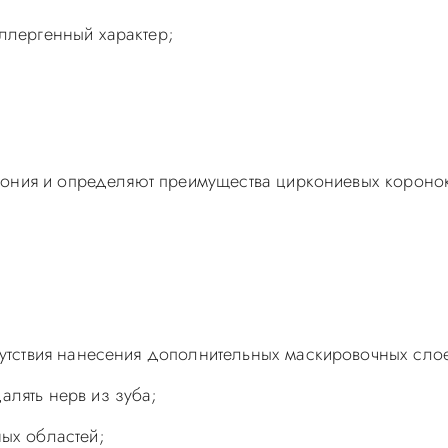
ллергенный характер;
кония и определяют преимущества циркониевых короно
сутствия нанесения дополнительных маскировочных сло
лять нерв из зуба;
ых областей;