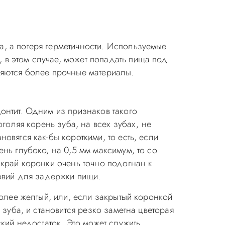
а, а потеря герметичности. Используемые
 в этом случае, может попадать пища под
няются более прочные материалы.
онтит. Одним из признаков такого
оголяя корень зуба, на всех зубах, не
овятся как-бы короткими, то есть, если
нь глубоко, на 0,5 мм максимум, то со
 край коронки очень точно подогнан к
ловий для задержки пищи.
более желтый, или, если закрытый коронкой
 зуба, и становится резко заметна цветорая
ский недостаток. Это может служить