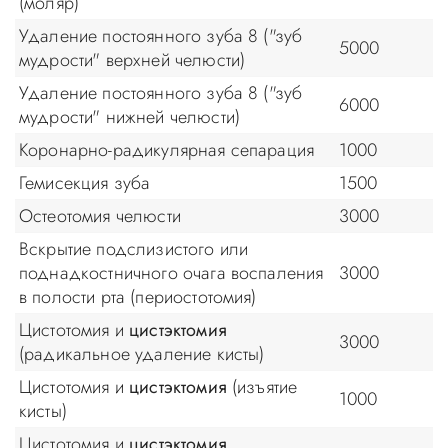
(моляр)
Удаление постоянного зуба 8 ("зуб
5000
мудрости" верхней челюсти)
Удаление постоянного зуба 8 ("зуб
6000
мудрости" нижней челюсти)
Коронарно-радикулярная сепарация
1000
Гемисекция зуба
1500
Остеотомия челюсти
3000
Вскрытие подслизистого или
поднадкостничного очага воспаления
3000
в полости рта (периостотомия)
Цистотомия и
цистэктомия
3000
(радикальное удаление кисты)
Цистотомия и
цистэктомия
(изъятие
1000
кисты)
Цистотомия и
цистэктомия