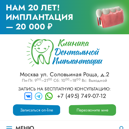
НАМ 20 ЛЕТ!
ИМПЛАНТАЦИЯ
— 20 000 ₽
Москва ул. Соловьиная Роща, д.2
00
00
00
00
Пн-Пт: 9
–21
Сб: 10
–18
Вс: Выходной
ЗАПИСЬ НА БЕСПЛАТНУЮ КОНСУЛЬТАЦИЮ:
+7 (495) 749-07-12
Записаться on-line
Перезвоните мне
МЕНЮ