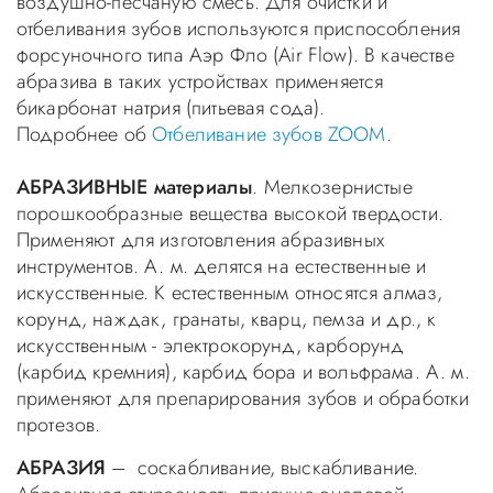
воздушно-песчаную смесь. Для очистки и
отбеливания зубов используются приспособления
форсуночного типа Аэр Фло (Air Flow). В качестве
абразива в таких устройствах применяется
бикарбонат натрия (питьевая сода).
Подробнее об
Отбеливание зубов ZOOM
.
АБРАЗИВНЫЕ материалы
. Мелкозернистые
порошкообразные вещества высокой твердости.
Применяют для изготовления абразивных
инструментов. А. м. делятся на естественные и
искусственные. К естественным относятся алмаз,
корунд, наждак, гранаты, кварц, пемза и др., к
искусственным - электрокорунд, карборунд
(карбид кремния), карбид бора и вольфрама. А. м.
применяют для препарирования зубов и обработки
протезов.
АБРАЗИЯ
– соскабливание, выскабливание.