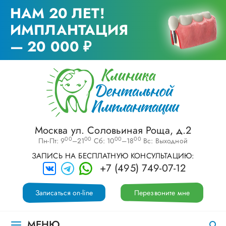
НАМ 20 ЛЕТ!
ИМПЛАНТАЦИЯ
— 20 000 ₽
Москва ул. Соловьиная Роща, д.2
00
00
00
00
Пн-Пт: 9
–21
Сб: 10
–18
Вс: Выходной
ЗАПИСЬ НА БЕСПЛАТНУЮ КОНСУЛЬТАЦИЮ:
+7 (495) 749-07-12
Записаться on-line
Перезвоните мне
МЕНЮ