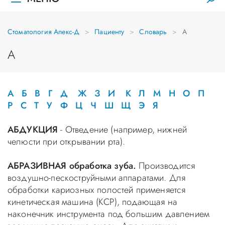
Стоматология Апекс-Д
Пациенту
Словарь
А
А
А
Б
В
Г
Д
Ж
З
И
К
Л
М
Н
О
П
Р
С
Т
У
Ф
Ц
Ч
Ш
Щ
Э
Я
АБДУКЦИЯ
- Отведение (например, нижней
челюсти при открывании рта).
АБРАЗИВНАЯ обработка зуба.
Производится
воздушно-пескоструйными аппаратами. Для
обработки кариозных полостей применяется
кинетическая машина (КСР), подающая на
наконечник инструмента под большим давлением