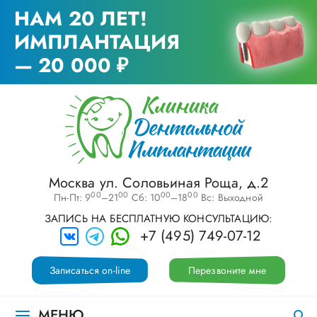
НАМ 20 ЛЕТ!
ИМПЛАНТАЦИЯ
— 20 000 ₽
Москва ул. Соловьиная Роща, д.2
00
00
00
00
Пн-Пт: 9
–21
Сб: 10
–18
Вс: Выходной
ЗАПИСЬ НА БЕСПЛАТНУЮ КОНСУЛЬТАЦИЮ:
+7 (495) 749-07-12
Записаться on-line
Перезвоните мне
МЕНЮ