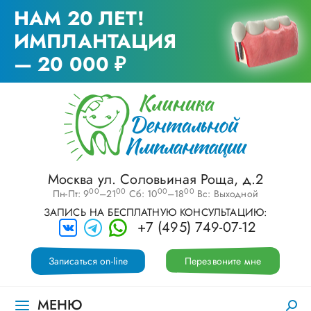
НАМ 20 ЛЕТ!
ИМПЛАНТАЦИЯ
— 20 000 ₽
Москва ул. Соловьиная Роща, д.2
00
00
00
00
Пн-Пт: 9
–21
Сб: 10
–18
Вс: Выходной
ЗАПИСЬ НА БЕСПЛАТНУЮ КОНСУЛЬТАЦИЮ:
+7 (495) 749-07-12
Записаться on-line
Перезвоните мне
МЕНЮ