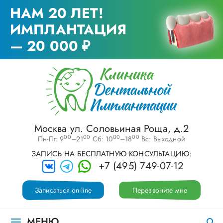
НАМ 20 ЛЕТ!
ИМПЛАНТАЦИЯ
— 20 000 ₽
Москва ул. Соловьиная Роща, д.2
00
00
00
00
Пн-Пт: 9
–21
Сб: 10
–18
Вс: Выходной
ЗАПИСЬ НА БЕСПЛАТНУЮ КОНСУЛЬТАЦИЮ:
+7 (495) 749-07-12
Записаться on-line
Перезвоните мне
МЕНЮ